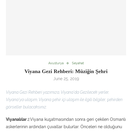
Avusturya
Seyahat
Viyana Gezi Rehberi: Müziğin Şehri
June 25, 2019
Viyana Gezi Rehberi yazımıza, Viyana’da Gezilecek yerler,
Viyana’ya ulaşım, Viyana şehir içi ulaşım ile ilgili bilgiler, şehirden
görseller bulacaksınız.
Viyanalılar
2.Viyana kuşatmasından sonra geri çekilen Osmanlı
askerlerinin ardından çuvallar bulurlar. Önceleri ne olduğunu