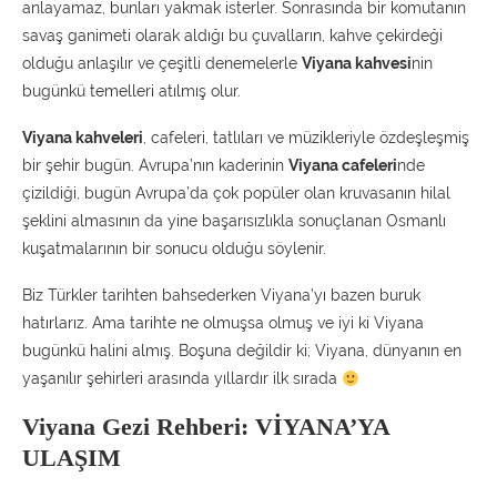
anlayamaz, bunları yakmak isterler. Sonrasında bir komutanın
savaş ganimeti olarak aldığı bu çuvalların, kahve çekirdeği
olduğu anlaşılır ve çeşitli denemelerle
Viyana kahvesi
nin
bugünkü temelleri atılmış olur.
Viyana kahveleri
, cafeleri, tatlıları ve müzikleriyle özdeşleşmiş
bir şehir bugün. Avrupa’nın kaderinin
Viyana cafeleri
nde
çizildiği, bugün Avrupa’da çok popüler olan kruvasanın hilal
şeklini almasının da yine başarısızlıkla sonuçlanan Osmanlı
kuşatmalarının bir sonucu olduğu söylenir.
Biz Türkler tarihten bahsederken Viyana’yı bazen buruk
hatırlarız. Ama tarihte ne olmuşsa olmuş ve iyi ki Viyana
bugünkü halini almış. Boşuna değildir ki; Viyana, dünyanın en
yaşanılır şehirleri arasında yıllardır ilk sırada
Viyana Gezi Rehberi:
VİYANA’YA
ULAŞIM