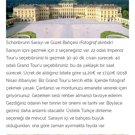
Schönbrunn Sarayı ve Güzel Bahçesi
(Fotoğraf alıntıdır)
Sarayın içini gezmek için 2 seçeneğiniz var. 22 odalı Imperior
Tour’u seçebilirsiniz ki gezmek 30-40 dk. civarı sürecek. 40
odalı Grand Tour’u seçebilirsiniz, bu da yaklaşık bir saat
sürecek. Ücret de aldığınız bilete göre 14,20€ ve 17,50€ (2018
Nisan itibariyle). Biz Grand Tour’u tercih ettik. İçeride fotoğraf
çekmek yasak. Çantanızı ve montunuzu emanete vererek içeri
giriyorsunuz. Gezerken sesli rehber almanızı tavsiye ederim.
Gezdiğiniz odanın her birinin bir önemi ve tarihi var. Böylece
geziniz daha anlamlı olacaktır. Üstelik Türkçe dinleme
seçeneği de mevcut. Sarayın içi ve bahçesi büyük
olduğundan, ona göre zaman ayırmakta fayda var.