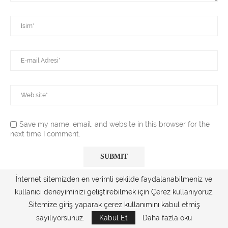
Save my name, email, and website in this browser for the
next time I comment.
İnternet sitemizden en verimli şekilde faydalanabilmeniz ve
kullanıcı deneyiminizi geliştirebilmek için Çerez kullanıyoruz.
Sitemize giriş yaparak çerez kullanımını kabul etmiş
BUNLARI DA BEĞENEBILIRSINIZ
sayılıyorsunuz.
Kabul Et
Daha fazla oku