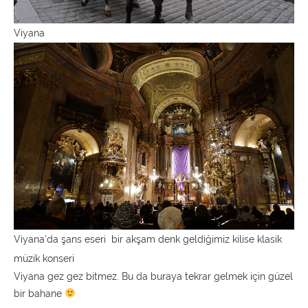
Viyana
Viyana’da şans eseri bir akşam denk geldiğimiz kilise klasik
müzik konseri
Viyana gez gez bitmez. Bu da buraya tekrar gelmek için güzel
bir bahane