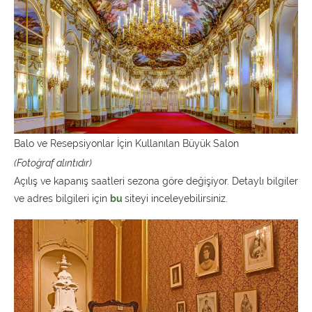
Balo ve Resepsiyonlar İçin Kullanılan Büyük Salon
(Fotoğraf alıntıdır)
Açılış ve kapanış saatleri sezona göre değişiyor. Detaylı bilgiler
ve adres bilgileri için
bu
siteyi inceleyebilirsiniz.