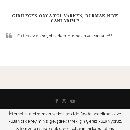
GIDILECEK ONCA YOL VARKEN, DURMAK NIYE
CANLARIM!?
Gidilecek onca yol varken, durmak niye canlarım!?
İnternet sitemizden en verimli şekilde faydalanabilmeniz ve
@2019 From GeziGünlüklerimiz Wıih Love
kullanıcı deneyiminizi geliştirebilmek için Çerez kullanıyoruz.
Sitemize giriş yaparak çerez kullanımını kabul etmiş