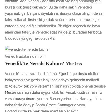
öneririm. Ada, Venedik adasına köprüyle bağlanmadığı için
burası çok turist çekmiyor. Bu da daha sakin Venedik’i
yaşamak için bir şans diyebilirim. Buraya ulaşmak için deniz
taksi kullanabilirsiniz ki 30 dakika ücretlerinin bile 100-150
eurodan başladığını söyleyelim. Bir diğer seçenek de hava
alanından taksiyle Venedik adasına gelip, buradan feribotla
Giudecca’ya geçmek olacaktır.
Venedik adalarından biri
Venedik’te Nerede Kalınır?
Mestre:
Venedik’in ana karadaki bölümü. Eğer bütçe dostu oteller
bakıyorsanız ve geziniz boyunca adaya gelmenin maliyeti
(2,30 euro/ tek yön) ve zamanı sizin için çok da önemli değilse
Mestre sizin için daha uygun olabilir. Ancak kısıtlı zamanınız
varsa burayı önermiyorum. Bunun yerine konaklamaya biraz
daha fazla ödeyip Santa Croce, Cannagerio veya
Dorsoduro’da kalmak daha mantıklı olacaktır.