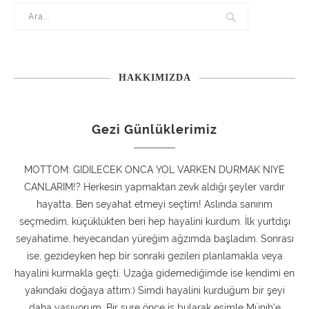
HAKKIMIZDA
Gezi Günlüklerimiz
MOTTOM: GIDILECEK ONCA YOL VARKEN DURMAK NIYE
CANLARIM!? Herkesin yapmaktan zevk aldığı şeyler vardır
hayatta. Ben seyahat etmeyi seçtim! Aslında sanırım
seçmedim, küçüklükten beri hep hayalini kurdum. İlk yurtdışı
seyahatime, heyecandan yüreğim ağzımda başladım. Sonrası
ise, gezideyken hep bir sonraki gezileri planlamakla veya
hayalini kurmakla geçti. Uzağa gidemediğimde ise kendimi en
yakındaki doğaya attım:) Simdi hayalini kurduğum bir şeyi
daha yaşıyorum. Bir sure önce iş bularak eşimle Münih’e