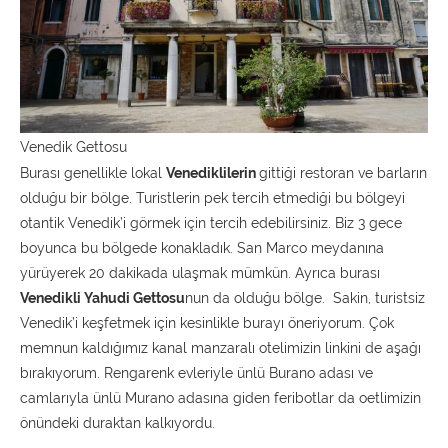
Venedik Gettosu
Burası genellikle lokal
Venediklilerin
gittiği restoran ve barların
olduğu bir bölge. Turistlerin pek tercih etmediği bu bölgeyi
otantik Venedik’i görmek için tercih edebilirsiniz. Biz 3 gece
boyunca bu bölgede konakladık. San Marco meydanına
yürüyerek 20 dakikada ulaşmak mümkün. Ayrıca burası
Venedikli Yahudi Gettosu
nun da olduğu bölge. Sakin, turistsiz
Venedik’i keşfetmek için kesinlikle burayı öneriyorum. Çok
memnun kaldığımız kanal manzaralı otelimizin linkini de aşağı
bırakıyorum. Rengarenk evleriyle ünlü Burano adası ve
camlarıyla ünlü Murano adasına giden feribotlar da oetlimizin
önündeki duraktan kalkıyordu.