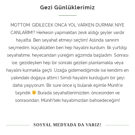
Gezi Günlüklerimiz
MOTTOM: GIDILECEK ONCA YOL VARKEN DURMAK NIYE
CANLARIM!? Herkesin yapmaktan zevk aldığı şeyler vardır
hayatta. Ben seyahat etmeyi seçtim! Aslında sanırım
seçmedim, küçüklükten beri hep hayalini kurdum. İlk yurtdışı
seyahatime, heyecandan yüreğim ağzımda başladım. Sonrası
ise, gezideyken hep bir sonraki gezileri planlamakla veya
hayalini kurmakla geçti. Uzağa gidemediğimde ise kendimi en
yakındaki doğaya attım:) Simdi hayalini kurduğum bir şeyi
daha yaşıyorum. Bir sure önce iş bularak eşimle Münih’e
taşındık
Burada seyahatlerimizden, öncesinden ve
sonrasından, Münih’teki hayatımızdan bahsedeceğim!
SOSYAL MEDYADA DA VARIZ!