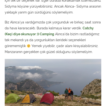
için tek bir seçenek var. Eğer burada konaklamak istemezseniz
Sidyma köyüne yürüyebilirsiniz. Ancak Alınca- Sidyma arasının
yaklaşık yarım gün sürdüğünü söylemeliyim.
Biz Alınca’ya vardığımızda çok yorgunduk ve birkaç saat sonra
da hava kararacaktı. Burada kalmaya karar verdik.
Catchy
(Keçi diye okunuyor :)) Camping
Alınca’da bizim rastladığımız
tek mekandı ya da yorgunluktan ilerideki seçenekleri
görememiştik
Yemek yiyebilir, çadır alanı kirayalabilirsiniz.
Manzaranın gerçekten çok güzel olduğunu söylemeliyim.