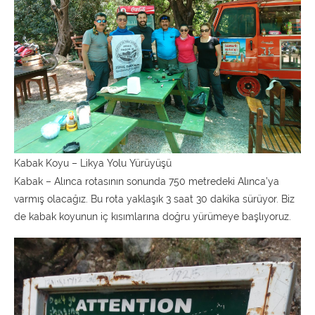
Kabak Koyu – Likya Yolu Yürüyüşü
Kabak – Alınca rotasının sonunda 750 metredeki Alınca’ya
varmış olacağız. Bu rota yaklaşık 3 saat 30 dakika sürüyor. Biz
de kabak koyunun iç kısımlarına doğru yürümeye başlıyoruz.