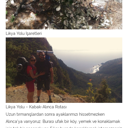
Likya Yolu İşaretleri
Likya Yolu – Kabak-Alınca Rotası
Uzun tırmanışlardan sonra ayaklarımızı hissetmezken
Alınca’ya varıyoruz. Burası ufak bir köy, yemek ve konaklamak