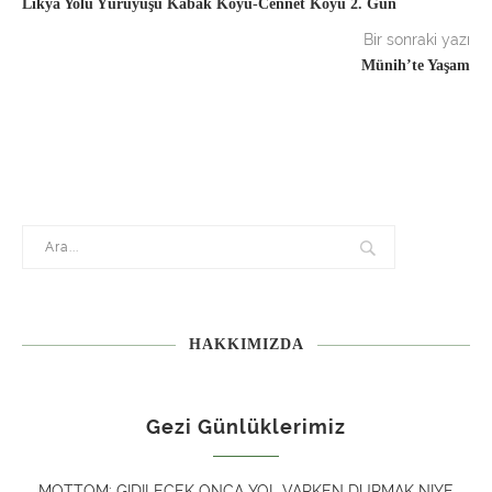
Likya Yolu Yürüyüşü Kabak Koyu-Cennet Koyu 2. Gün
Bir sonraki yazı
Münih’te Yaşam
HAKKIMIZDA
Gezi Günlüklerimiz
MOTTOM: GIDILECEK ONCA YOL VARKEN DURMAK NIYE