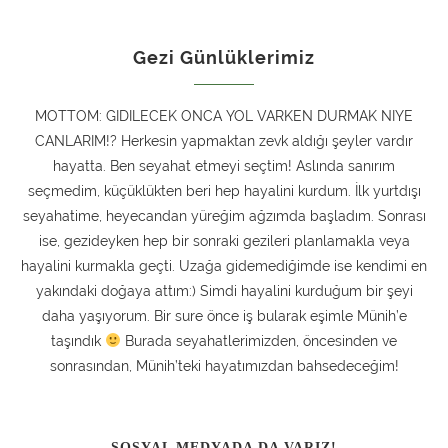
Gezi Günlüklerimiz
MOTTOM: GIDILECEK ONCA YOL VARKEN DURMAK NIYE
CANLARIM!? Herkesin yapmaktan zevk aldığı şeyler vardır
hayatta. Ben seyahat etmeyi seçtim! Aslında sanırım
seçmedim, küçüklükten beri hep hayalini kurdum. İlk yurtdışı
seyahatime, heyecandan yüreğim ağzımda başladım. Sonrası
ise, gezideyken hep bir sonraki gezileri planlamakla veya
hayalini kurmakla geçti. Uzağa gidemediğimde ise kendimi en
yakındaki doğaya attım:) Simdi hayalini kurduğum bir şeyi
daha yaşıyorum. Bir sure önce iş bularak eşimle Münih’e
taşındık
Burada seyahatlerimizden, öncesinden ve
sonrasından, Münih’teki hayatımızdan bahsedeceğim!
SOSYAL MEDYADA DA VARIZ!