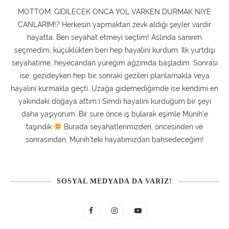
MOTTOM: GIDILECEK ONCA YOL VARKEN DURMAK NIYE
CANLARIM!? Herkesin yapmaktan zevk aldığı şeyler vardır
hayatta. Ben seyahat etmeyi seçtim! Aslında sanırım
seçmedim, küçüklükten beri hep hayalini kurdum. İlk yurtdışı
seyahatime, heyecandan yüreğim ağzımda başladım. Sonrası
ise, gezideyken hep bir sonraki gezileri planlamakla veya
hayalini kurmakla geçti. Uzağa gidemediğimde ise kendimi en
yakındaki doğaya attım:) Simdi hayalini kurduğum bir şeyi
daha yaşıyorum. Bir sure önce iş bularak eşimle Münih’e
taşındık
Burada seyahatlerimizden, öncesinden ve
sonrasından, Münih’teki hayatımızdan bahsedeceğim!
SOSYAL MEDYADA DA VARIZ!