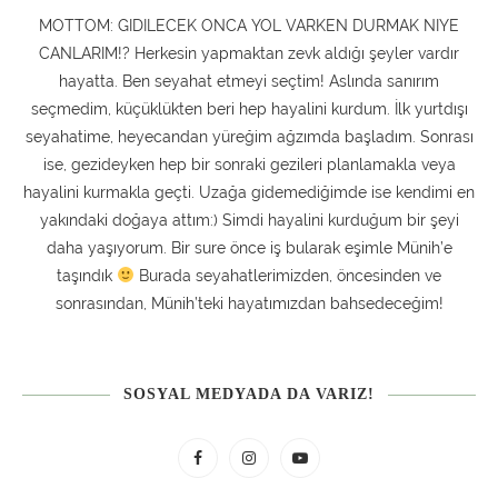
MOTTOM: GIDILECEK ONCA YOL VARKEN DURMAK NIYE
CANLARIM!? Herkesin yapmaktan zevk aldığı şeyler vardır
hayatta. Ben seyahat etmeyi seçtim! Aslında sanırım
seçmedim, küçüklükten beri hep hayalini kurdum. İlk yurtdışı
seyahatime, heyecandan yüreğim ağzımda başladım. Sonrası
ise, gezideyken hep bir sonraki gezileri planlamakla veya
hayalini kurmakla geçti. Uzağa gidemediğimde ise kendimi en
yakındaki doğaya attım:) Simdi hayalini kurduğum bir şeyi
daha yaşıyorum. Bir sure önce iş bularak eşimle Münih’e
taşındık
Burada seyahatlerimizden, öncesinden ve
sonrasından, Münih’teki hayatımızdan bahsedeceğim!
SOSYAL MEDYADA DA VARIZ!