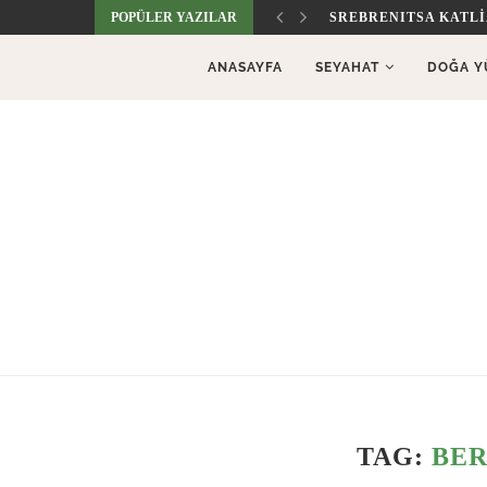
POPÜLER YAZILAR
SREBRENITSA KATL
ANASAYFA
SEYAHAT
DOĞA Y
TAG:
BE