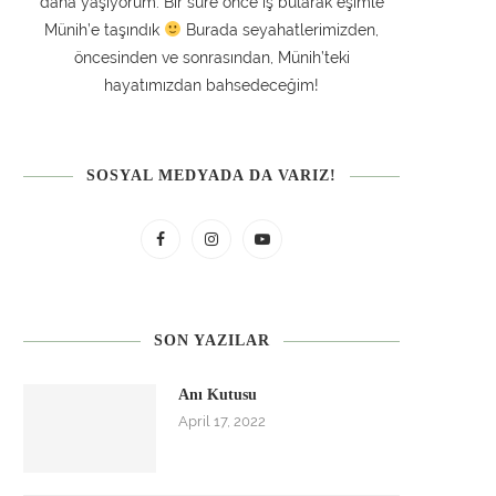
daha yaşıyorum. Bir sure önce iş bularak eşimle
Münih’e taşındık
Burada seyahatlerimizden,
öncesinden ve sonrasından, Münih’teki
hayatımızdan bahsedeceğim!
SOSYAL MEDYADA DA VARIZ!
SON YAZILAR
Anı Kutusu
April 17, 2022